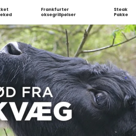
kket
Frankfurter
Steak
sekød
oksegrillpølser
Pakke