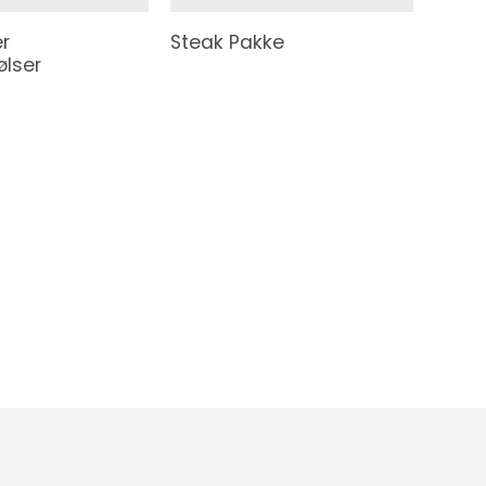
er
Steak Pakke
ølser