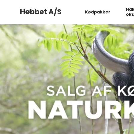
Ha
Høbbet A/S
Kødpakker
ok