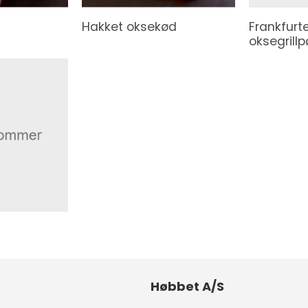
Hakket oksekød
Frankfurt
oksegrillp
Høbbet A/S