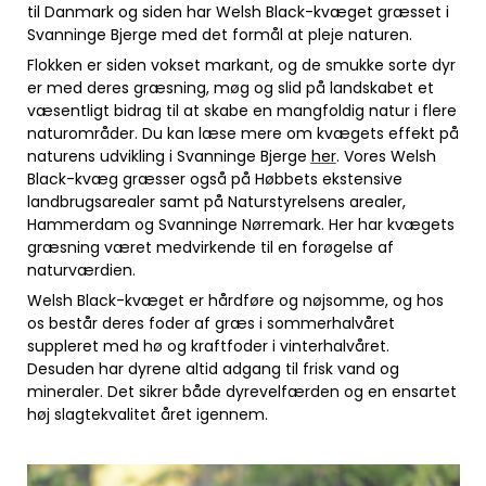
til Danmark og siden har Welsh Black-kvæget græsset i
Svanninge Bjerge med det formål at pleje naturen.
Flokken er siden vokset markant, og de smukke sorte dyr
er med deres græsning, møg og slid på landskabet et
væsentligt bidrag til at skabe en mangfoldig natur i flere
naturområder. Du kan læse mere om kvægets effekt på
naturens udvikling i Svanninge Bjerge
her
.
Vores Welsh
Black-kvæg græsser også på Høbbets ekstensive
landbrugsarealer samt på Naturstyrelsens arealer,
Hammerdam og Svanninge Nørremark. Her har kvægets
græsning været medvirkende til en forøgelse af
naturværdien.
Welsh Black-kvæget er hårdføre og nøjsomme, og hos
os består deres foder af græs i sommerhalvåret
suppleret med hø og kraftfoder i vinterhalvåret.
Desuden har dyrene altid adgang til frisk vand og
mineraler. Det sikrer både dyrevelfærden og en ensartet
høj slagtekvalitet året igennem.