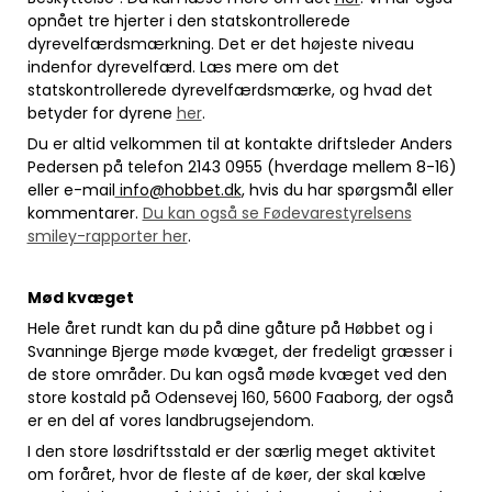
opnået tre hjerter i den statskontrollerede
dyrevelfærdsmærkning. Det er det højeste niveau
indenfor dyrevelfærd. Læs mere om det
statskontrollerede dyrevelfærdsmærke, og hvad det
betyder for dyrene
her
.
Du er altid velkommen til at kontakte driftsleder Anders
Pedersen på telefon 2143 0955 (hverdage mellem 8-16)
eller e-mail
info@hobbet.dk
, hvis du har spørgsmål eller
kommentarer.
Du kan også se Fødevarestyrelsens
smiley-rapporter her
.
Mød kvæget
Hele året rundt kan du på dine gåture på Høbbet og i
Svanninge Bjerge møde kvæget, der fredeligt græsser i
de store områder. Du kan også møde kvæget ved den
store kostald på Odensevej 160, 5600 Faaborg, der også
er en del af vores landbrugsejendom.
I den store løsdriftsstald er der særlig meget aktivitet
om foråret, hvor de fleste af de køer, der skal kælve